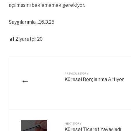
açılmasını beklememek gerekiyor.
Saygılarımla…16.3.25
Ziyaretçi:
20
PREVIOUS STORY
←
Küresel Borçlanma Artıyor
NEXT STORY
Küresel Ticaret Yavaşladı