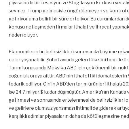
piyasalarda bir resesyon ve Stagflasyon korkusu yer alıy
sevmez. Trump gelmesiyle öngörülemeyen ve kontrol ed
getiriyor ama belirli bir süre erteliyor. Bu durumlardan
konusu netleşmeden firmalar ithalat ve ihracat yapmak
neden oluyor.
Ekonomilerin bu belirsizlikleri sonrasında büyüme raka
neler yaşanabilir. Şubat ayında gelen tüketici hem de üre
Tarım konusunda Meksika ABD için çok önemli bir noktad
çoğunluk oraya aittir. ABD’nin ithal ettiği domatesleri
tedarik ediliyor. Çin’in ABD’den tarım ürünleri ithalatı 2
ise 24.7 milyar $ kadar düşmüştür. Amerika’nın Kanada v
getirmesi ve sonrasında ertelenmesi de belirsizlikleri 
ve gelirlere olumsuz yansıması ihtimali de giderek artıy
karşılıklı adımlar piyasaların daha da kötüleşmesine ned