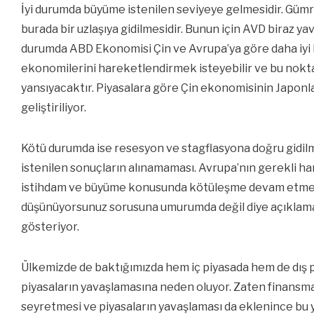
İyi durumda büyüme istenilen seviyeye gelmesidir. Gü
burada bir uzlaşıya gidilmesidir. Bunun için AVD biraz ya
durumda ABD Ekonomisi Çin ve Avrupa’ya göre daha iyi
ekonomilerini hareketlendirmek isteyebilir ve bu nokt
yansıyacaktır. Piyasalara göre Çin ekonomisinin Japonla
geliştiriliyor.
Kötü durumda ise resesyon ve stagflasyona doğru gidilm
istenilen sonuçların alınamaması. Avrupa’nın gerekli
istihdam ve büyüme konusunda kötüleşme devam etmesid
düşünüyorsunuz sorusuna umurumda değil diye açıklama 
gösteriyor.
Ülkemizde de baktığımızda hem iç piyasada hem de dış p
piyasaların yavaşlamasına neden oluyor. Zaten finansma
seyretmesi ve piyasaların yavaşlaması da eklenince bu y