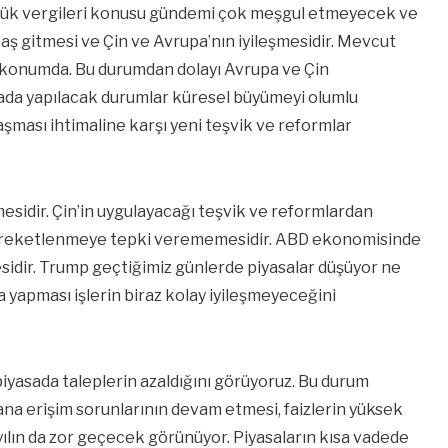
mrük vergileri konusu gündemi çok meşgul etmeyecek ve
vaş gitmesi ve Çin ve Avrupa’nın iyileşmesidir. Mevcut
 konumda. Bu durumdan dolayı Avrupa ve Çin
ada yapılacak durumlar küresel büyümeyi olumlu
şması ihtimaline karşı yeni teşvik ve reformlar
esidir. Çin’in uygulayacağı teşvik ve reformlardan
 hareketlenmeye tepki verememesidir. ABD ekonomisinde
ir. Trump geçtiğimiz günlerde piyasalar düşüyor ne
yapması işlerin biraz kolay iyileşmeyeceğini
iyasada taleplerin azaldığını görüyoruz. Bu durum
na erişim sorunlarının devam etmesi, faizlerin yüksek
ılın da zor geçecek görünüyor. Piyasaların kısa vadede