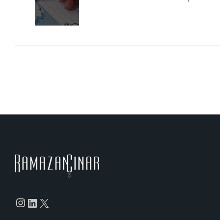
Instagram
LinkedIn
X