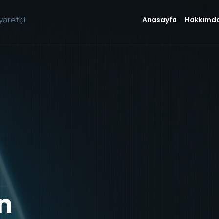
Anasayfa
Hakkımd
yaretçi
n