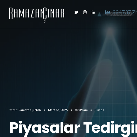
884737 Zi
Yazar:
Ramazan ÇINAR
•
Mart 16, 2025
•
10:39 am
•
Finans
Piyasalar Tedirgi