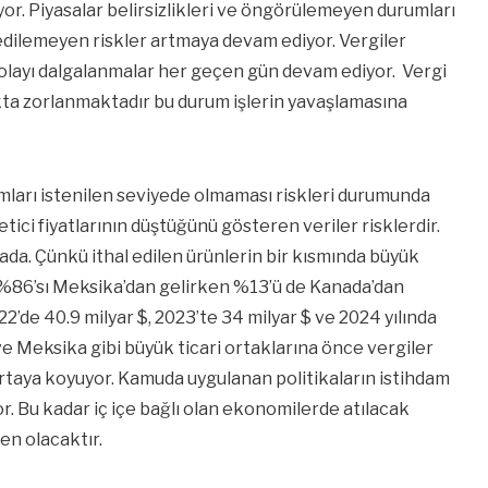
or. Piyasalar belirsizlikleri ve öngörülemeyen durumları
ilemeyen riskler artmaya devam ediyor. Vergiler
 dolayı dalgalanmalar her geçen gün devam ediyor. Vergi
ta zorlanmaktadır bu durum işlerin yavaşlamasına
mları istenilen seviyede olmaması riskleri durumunda
tici fiyatlarının düştüğünü gösteren veriler risklerdir.
a. Çünkü ithal edilen ürünlerin bir kısmında büyük
n %86’sı Meksika’dan gelirken %13’ü de Kanada’dan
022’de 40.9 milyar $, 2023’te 34 milyar $ ve 2024 yılında
e Meksika gibi büyük ticari ortaklarına önce vergiler
ortaya koyuyor. Kamuda uygulanan politikaların istihdam
or. Bu kadar iç içe bağlı olan ekonomilerde atılacak
en olacaktır.