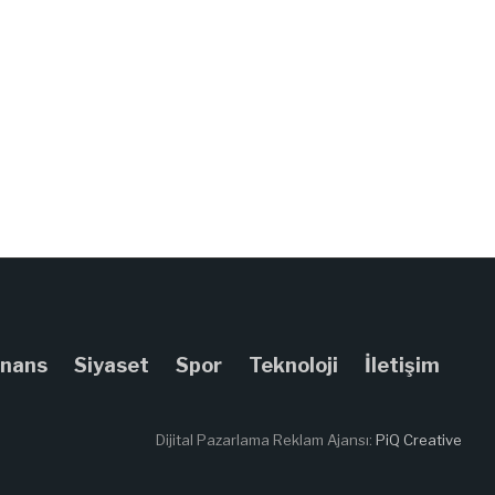
inans
Siyaset
Spor
Teknoloji
İletişim
Dijital Pazarlama Reklam Ajansı:
PiQ Creative