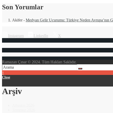
Son Yorumlar
Akifer
-
Medyan Gelir Uçurumu: Türkiye Neden Avrupa’nın Ge
Instagram
LinkedIn
X
Ramazan Çınar © 2024. Tüm Hakları Saklıdır.
↑
Close
Arşiv
Ağustos 2026
Temmuz 2026