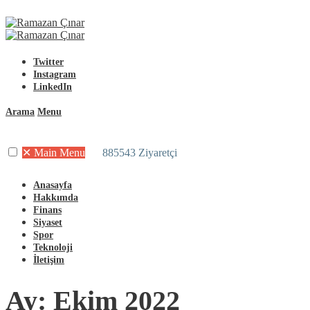
Twitter
Instagram
LinkedIn
Arama
Menu
✕
Main Menu
885543 Ziyaretçi
Anasayfa
Hakkımda
Finans
Siyaset
Spor
Teknoloji
İletişim
Ay:
Ekim 2022