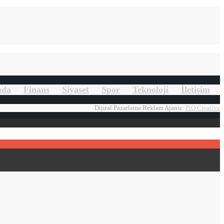
mda
Finans
Siyaset
Spor
Teknoloji
İletişim
Dijital Pazarlama Reklam Ajansı:
PiQ Creative