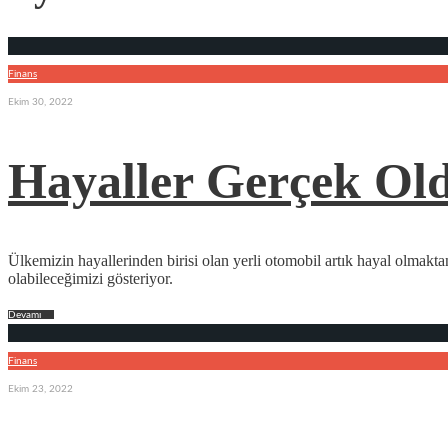
Finans
Ekim 30, 2022
Hayaller Gerçek O
Ülkemizin hayallerinden birisi olan yerli otomobil artık hayal olmak
olabileceğimizi gösteriyor.
Devamı
→
Finans
Ekim 23, 2022