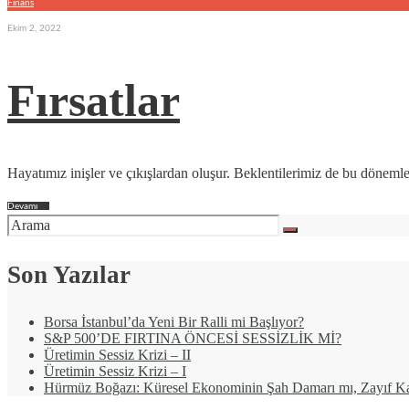
Finans
Ekim 2, 2022
Fırsatlar
Hayatımız inişler ve çıkışlardan oluşur. Beklentilerimiz de bu dönemle
Devamı
→
Son Yazılar
Borsa İstanbul’da Yeni Bir Ralli mi Başlıyor?
S&P 500’DE FIRTINA ÖNCESİ SESSİZLİK Mİ?
Üretimin Sessiz Krizi – II
Üretimin Sessiz Krizi – I
Hürmüz Boğazı: Küresel Ekonominin Şah Damarı mı, Zayıf Ka