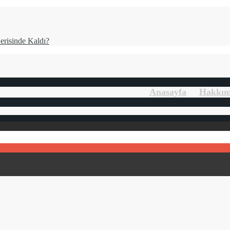
risinde Kaldı?
Anasayfa
Hakkı