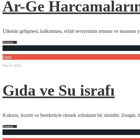
Ar-Ge Harcamaların
Ülkenin gelişmesi, kalkınması, refah seviyesinin artması ve insanına 
Devamı
→
Finans
Ekim 9, 2022
Gıda ve Su israfı
Kokusu, lezzeti ve bereketiyle ekmek sofraların bir süsüdür. Zengin, fa
Devamı
→