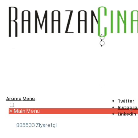
Arama
Menu
Twitter
Instagr
✕
Main Menu
LinkedIn
885533 Ziyaretçi