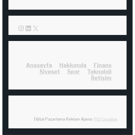
Instagram
LinkedIn
X
Anasayfa
Hakkımda
Finans
Siyaset
Spor
Teknoloji
İletişim
Dijital Pazarlama Reklam Ajansı:
PiQ Creative