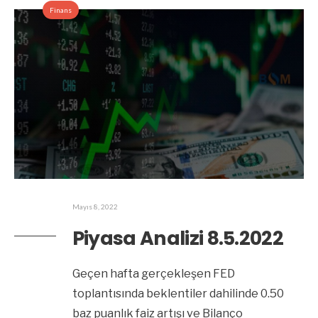
Finans
Mayıs 8, 2022
Piyasa Analizi 8.5.2022
Geçen hafta gerçekleşen FED
toplantısında beklentiler dahilinde 0.50
baz puanlık faiz artışı ve Bilanço