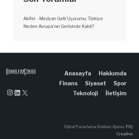
Akifer
-
Medyan Gelir Uçurumu: Türkiye
Neden Avrupa’nın Gerisinde Kaldı?
Anasayfa
Hakkımda
Finans
Siyaset
Spor
Instagram
LinkedIn
X
Teknoloji
İletişim
Dijital Pazarlama Reklam Ajansı:
PiQ
Creative