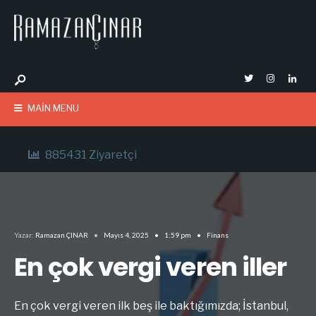
MAIN MENU
885431 Ziyaretçi
Yazar:
Ramazan ÇINAR
•
Mayıs 4, 2025
•
1:59 pm
•
Finans
En çok vergi veren iller
En çok vergi veren ilk beş ile baktığımızda; İstanbul,