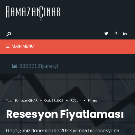
MAIN MENU
885901 Ziyaretçi
Yazar:
Ramazan ÇINAR
•
Ocak 29, 2023
•
9:00 am
•
Finans
Resesyon Fiyatlaması
Geçtiğimiz dönemlerde 2023 yılında bir resesyona