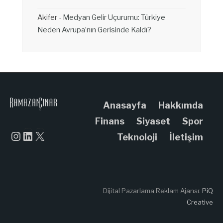
Akifer
-
Medyan Gelir Uçurumu: Türkiye
Neden Avrupa’nın Gerisinde Kaldı?
Anasayfa
Hakkımda
Finans
Siyaset
Spor
Instagram
LinkedIn
X
Teknoloji
İletişim
Dijital Pazarlama Reklam Ajansı:
PiQ
Creative