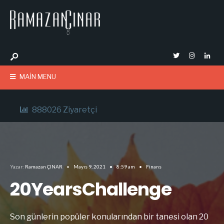
MAIN MENU
888026 Ziyaretçi
Yazar:
Ramazan ÇINAR
•
Mayıs 9, 2021
•
8:59 am
•
Finans
20YearsChallenge
Son günlerin popüler konularından bir tanesi olan 20