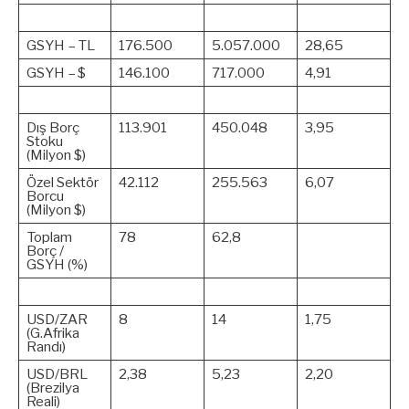
GSYH – TL
176.500
5.057.000
28,65
GSYH – $
146.100
717.000
4,91
Dış Borç
113.901
450.048
3,95
Stoku
(Milyon $)
Özel Sektör
42.112
255.563
6,07
Borcu
(Milyon $)
Toplam
78
62,8
Borç /
GSYH (%)
USD/ZAR
8
14
1,75
(G.Afrika
Randı)
USD/BRL
2,38
5,23
2,20
(Brezilya
Reali)