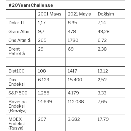
#20YearsChallenge
2001 Mayıs
2021 Mayıs
Değişim
Dolar Tl
1,17
8,35
7,14
Gram Altın
9,7
478
49,28
Ons Altın-$
265
1780
6,72
Brent
29
69
2,38
Petrol-$
Bist100
108
1417
13,12
Dax
6.123
15.400
2,52
Endeksi
S&P 500
1.255
4.179
3,33
Bovespa
14.649
112.038
7,65
Endeksi
(Brezilya)
MOEX
207
3.682
17,79
Endeksi
(Rusya)