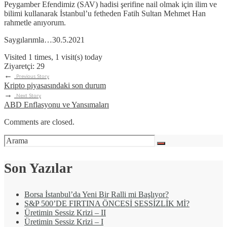
Peygamber Efendimiz (SAV) hadisi şerifine nail olmak için ilim ve
bilimi kullanarak İstanbul’u fetheden Fatih Sultan Mehmet Han
rahmetle anıyorum.
Saygılarımla…30.5.2021
Visited 1 times, 1 visit(s) today
Ziyaretçi:
29
←
Previous Story
Kripto piyasasındaki son durum
→
Next Story
ABD Enflasyonu ve Yansımaları
Comments are closed.
Son Yazılar
Borsa İstanbul’da Yeni Bir Ralli mi Başlıyor?
S&P 500’DE FIRTINA ÖNCESİ SESSİZLİK Mİ?
Üretimin Sessiz Krizi – II
Üretimin Sessiz Krizi – I