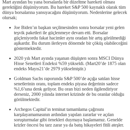
Mart ayından bu yana borsalarda bir düzeltme hareketi olması
gerektiğini düşünüyorum. Bu hareket S&P 500 kaynaklı olarak tüm
dünya borsalarına yansıyacağını düşünüyorum. Nedenlerine gelecek
olursak;
Joe Biden’ın başkan seçilmesinden sonra borsalar yeni gelen
teşvik paketleri ile güçlenmeye devam etti. Borsalar
güçleniyordu fakat hacimler aynı oradan bir artış görülmediği
aşikardır. Bu durum ilerleyen dönemde bir çöküş olabileceğini
göstermektedir.
2020 yılı Mart ayında yaşanan düşüşten sonra MSCI Dünya
Hisse Senetleri Endeksi %59 yükseldi. (Mart20’de 1875 olan
endeks Mayıs21’de 2979 yükselmiştir.)
Goldman Sachs raporunda S&P 500’de açığa satılan hisse
senetlerinin oranı, toplam endeks piyasa değerinin sadece
%1,6’sına denk geliyor. Bu oran bizi neden ilgilendiriyor
derseniz, 2000 yılında internet krizinde de bu oranlar olduğu
görülmektedir.
Archegos Capital’ın teminat tamamlama çağrısını
karşılayamamasının ardından yapılan zararlar ve açılan
soruşturmalar gibi örnekleri duymaya başlamamız. Genelde
krizler öncesi bu tarz zarar ya da batış hikayeleri fitili ateşler.