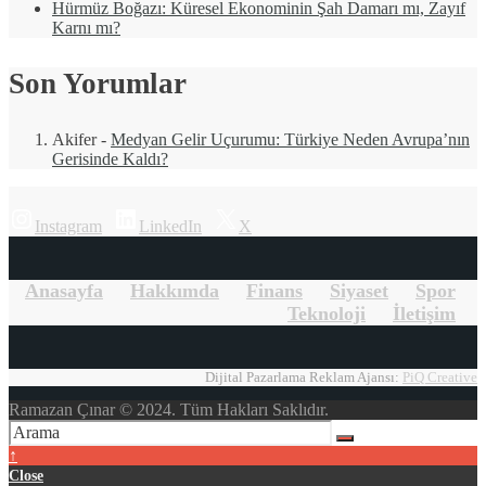
Hürmüz Boğazı: Küresel Ekonominin Şah Damarı mı, Zayıf
Karnı mı?
Son Yorumlar
Akifer
-
Medyan Gelir Uçurumu: Türkiye Neden Avrupa’nın
Gerisinde Kaldı?
Instagram
LinkedIn
X
Anasayfa
Hakkımda
Finans
Siyaset
Spor
Teknoloji
İletişim
Dijital Pazarlama Reklam Ajansı:
PiQ Creative
Ramazan Çınar © 2024. Tüm Hakları Saklıdır.
↑
Close