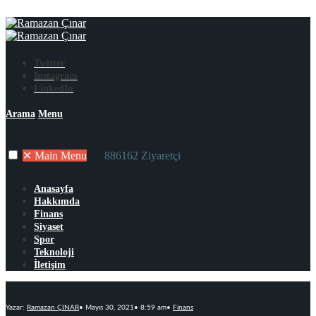
Twitter
Instagram
LinkedIn
Arama
Menu
✕
Main Menu
886162 Ziyaretçi
Anasayfa
Hakkımda
Finans
Siyaset
Spor
Teknoloji
İletişim
Yazar:
Ramazan ÇINAR
•
Mayıs 30, 2021
•
8:59 am
•
Finans