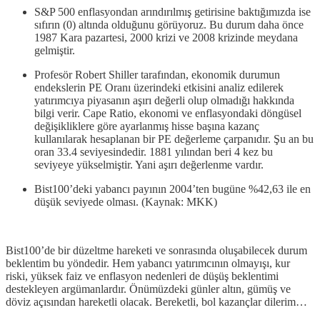
S&P 500 enflasyondan arındırılmış getirisine baktığımızda ise
sıfırın (0) altında olduğunu görüyoruz. Bu durum daha önce
1987 Kara pazartesi, 2000 krizi ve 2008 krizinde meydana
gelmiştir.
Profesör Robert Shiller tarafından, ekonomik durumun
endekslerin PE Oranı üzerindeki etkisini analiz edilerek
yatırımcıya piyasanın aşırı değerli olup olmadığı hakkında
bilgi verir. Cape Ratio, ekonomi ve enflasyondaki döngüsel
değişikliklere göre ayarlanmış hisse başına kazanç
kullanılarak hesaplanan bir PE değerleme çarpanıdır. Şu an bu
oran 33.4 seviyesindedir. 1881 yılından beri 4 kez bu
seviyeye yükselmiştir. Yani aşırı değerlenme vardır.
Bist100’deki yabancı payının 2004’ten bugüne %42,63 ile en
düşük seviyede olması. (Kaynak: MKK)
Bist100’de bir düzeltme hareketi ve sonrasında oluşabilecek durum
beklentim bu yöndedir. Hem yabancı yatırımcının olmayışı, kur
riski, yüksek faiz ve enflasyon nedenleri de düşüş beklentimi
destekleyen argümanlardır. Önümüzdeki günler altın, gümüş ve
döviz açısından hareketli olacak. Bereketli, bol kazançlar dilerim…