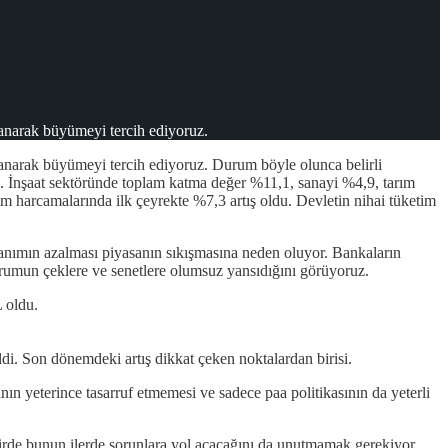
lanarak büyümeyi tercih ediyoruz.
çlanarak büyümeyi tercih ediyoruz. Durum böyle olunca belirli
dı. İnşaat sektöründe toplam katma değer %11,1, sanayi %4,9, tarım
im harcamalarında ilk çeyrekte %7,3 artış oldu. Devletin nihai tüketim
lanımın azalması piyasanın sıkışmasına neden oluyor. Bankaların
urumun çeklere ve senetlere olumsuz yansıdığını görüyoruz.
L oldu.
di. Son dönemdeki artış dikkat çeken noktalardan birisi.
n yeterince tasarruf etmemesi ve sadece paa politikasının da yeterli
irde bunun ilerde sorunlara yol açacağını da unutmamak gerekiyor.