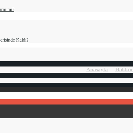
rnı mı?
risinde Kaldı?
Anasayfa
Hakkı