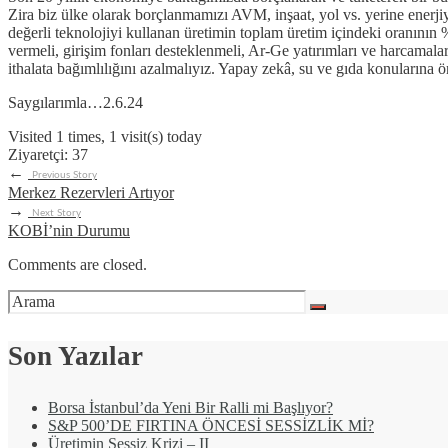
Zira biz ülke olarak borçlanmamızı AVM, inşaat, yol vs. yerine enerj
değerli teknolojiyi kullanan üretimin toplam üretim içindeki oranının
vermeli, girişim fonları desteklenmeli, Ar-Ge yatırımları ve harcamaları
ithalata bağımlılığını azalmalıyız. Yapay zekâ, su ve gıda konuların
Saygılarımla…2.6.24
Visited 1 times, 1 visit(s) today
Ziyaretçi:
37
←
Previous Story
Merkez Rezervleri Artıyor
→
Next Story
KOBİ’nin Durumu
Comments are closed.
Son Yazılar
Borsa İstanbul’da Yeni Bir Ralli mi Başlıyor?
S&P 500’DE FIRTINA ÖNCESİ SESSİZLİK Mİ?
Üretimin Sessiz Krizi – II