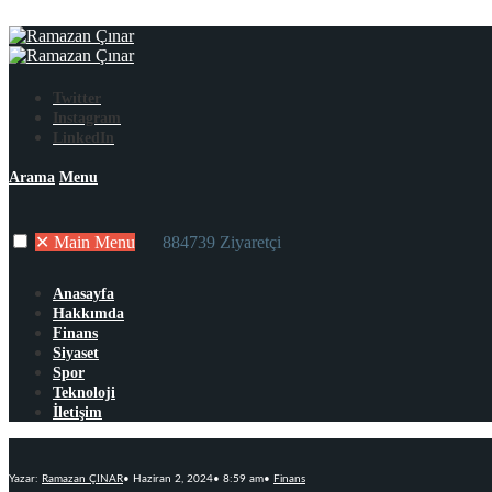
Twitter
Instagram
LinkedIn
Arama
Menu
✕
Main Menu
884739 Ziyaretçi
Anasayfa
Hakkımda
Finans
Siyaset
Spor
Teknoloji
İletişim
Yazar:
Ramazan ÇINAR
•
Haziran 2, 2024
•
8:59 am
•
Finans