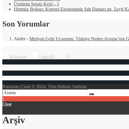
Üretimin Sessiz Krizi – I
Hürmüz Boğazı: Küresel Ekonominin Şah Damarı mı, Zayıf Ka
Son Yorumlar
Akifer
-
Medyan Gelir Uçurumu: Türkiye Neden Avrupa’nın Ge
Instagram
LinkedIn
X
Ramazan Çınar © 2024. Tüm Hakları Saklıdır.
↑
Close
Arşiv