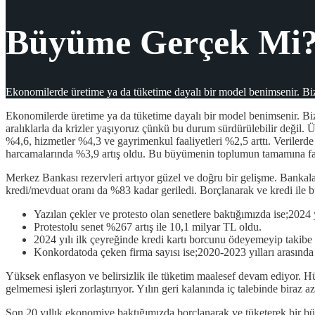
Büyüme Gerçek Mi
Ekonomilerde üretime ya da tüketime dayalı bir model benimsenir. Biz 
Ekonomilerde üretime ya da tüketime dayalı bir model benimsenir. Biz 
aralıklarla da krizler yaşıyoruz çünkü bu durum sürdürülebilir değil.
%4,6, hizmetler %4,3 ve gayrimenkul faaliyetleri %2,5 arttı. Verilerde
harcamalarında %3,9 artış oldu. Bu büyümenin toplumun tamamına fa
Merkez Bankası rezervleri artıyor güzel ve doğru bir gelişme. Bankal
kredi/mevduat oranı da %83 kadar geriledi. Borçlanarak ve kredi ile 
Yazılan çekler ve protesto olan senetlere baktığımızda ise;2024 
Protestolu senet %267 artış ile 10,1 milyar TL oldu.
2024 yılı ilk çeyreğinde kredi kartı borcunu ödeyemeyip takibe 
Konkordatoda çeken firma sayısı ise;2020-2023 yılları arasında
Yüksek enflasyon ve belirsizlik ile tüketim maalesef devam ediyor. Hü
gelmemesi işleri zorlaştırıyor. Yılın geri kalanında iç talebinde biraz
Son 20 yıllık ekonomiye baktığımızda borçlanarak ve tüketerek bir b