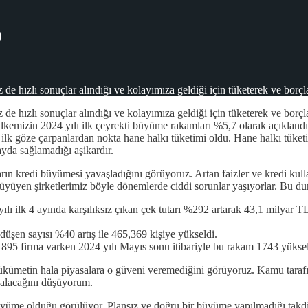
?
de hızlı sonuçlar alındığı ve kolayımıza geldiği için tüketerek ve borç
de hızlı sonuçlar alındığı ve kolayımıza geldiği için tüketerek ve bor
 Ülkemizin 2024 yılı ilk çeyrekti büyüme rakamları %5,7 olarak açıklan
 ilk göze çarpanlardan nokta hane halkı tüketimi oldu. Hane halkı tüket
yda sağlamadığı aşikardır.
arın kredi büyümesi yavaşladığını görüyoruz. Artan faizler ve kredi kul
büyüyen şirketlerimiz böyle dönemlerde ciddi sorunlar yaşıyorlar. Bu d
yılı ilk 4 ayında karşılıksız çıkan çek tutarı %292 artarak 43,1 milyar T
düşen sayısı %40 artış ile 465,369 kişiye yükseldi.
 895 firma varken 2024 yılı Mayıs sonu itibariyle bu rakam 1743 yüksel
kümetin hala piyasalara o güveni veremediğini görüyoruz. Kamu tarafını
 azalacağını düşüyorum.
üyüme olduğu görülüyor. Plansız ve doğru bir büyüme yapılmadığı takd