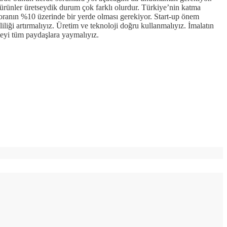
ürünler üretseydik durum çok farklı olurdur. Türkiye’nin katma
u oranın %10 üzerinde bir yerde olması gerekiyor. Start-up önem
liliği artırmalıyız. Üretim ve teknoloji doğru kullanmalıyız. İmalatın
ümeyi tüm paydaşlara yaymalıyız.