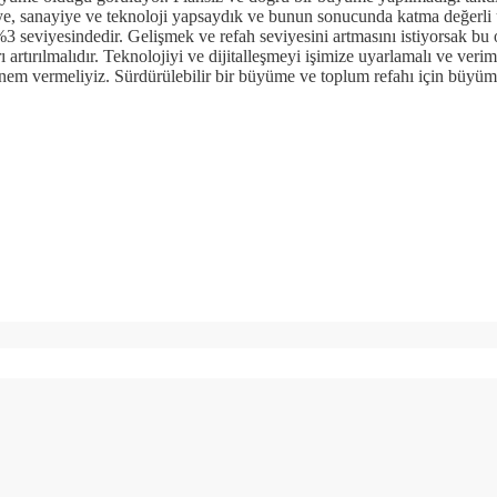
iye, sanayiye ve teknoloji yapsaydık ve bunun sonucunda katma değerli 
 %3 seviyesindedir. Gelişmek ve refah seviyesini artmasını istiyorsak b
 artırılmalıdır. Teknolojiyi ve dijitalleşmeyi işimize uyarlamalı ve verim
a önem vermeliyiz. Sürdürülebilir bir büyüme ve toplum refahı için büy