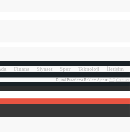
mda
Finans
Siyaset
Spor
Teknoloji
İletişim
Dijital Pazarlama Reklam Ajansı:
PiQ Creative