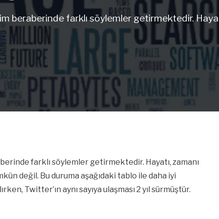
m beraberinde farklı söylemler getirmektedir. Hayatı,
berinde farklı söylemler getirmektedir. Hayatı, zamanı
mkün değil. Bu duruma aşağıdaki tablo ile daha iyi
lırken, Twitter’ın aynı sayıya ulaşması 2 yıl sürmüştür.