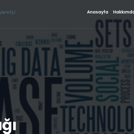
Anasayfa
Hakkımd
yaretçi
ığı