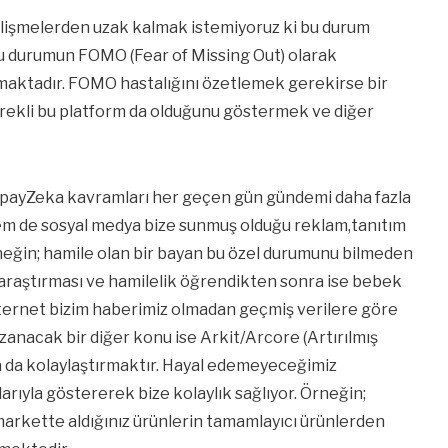
lişmelerden uzak kalmak istemiyoruz ki bu durum
bu durumun FOMO (Fear of Missing Out) olarak
lmaktadır. FOMO hastalığını özetlemek gerekirse bir
sürekli bu platform da olduğunu göstermek ve diğer
#YapayZeka kavramları her geçen gün gündemi daha fazla
em de sosyal medya bize sunmuş olduğu reklam,tanıtım
eğin; hamile olan bir bayan bu özel durumunu bilmeden
raştırması ve hamilelik öğrendikten sonra ise bebek
 internet bizim haberimiz olmadan geçmiş verilere göre
nacak bir diğer konu ise Arkit/Arcore (Artırılmış
ha da kolaylaştırmaktır. Hayal edemeyeceğimiz
rıyla göstererek bize kolaylık sağlıyor. Örneğin;
markette aldığınız ürünlerin tamamlayıcı ürünlerden