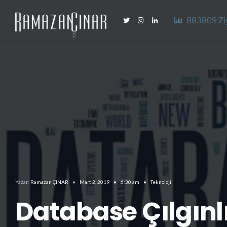
883809 Zi
Yazar:
Ramazan ÇINAR
•
Mart 2, 2019
•
6:30 am
•
Teknoloji
Database Çılgınl