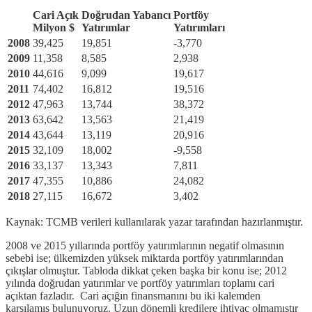
Cari Açık
Doğrudan Yabancı
Portföy
Milyon $
Yatırımlar
Yatırımları
2008
39,425
19,851
-3,770
2009
11,358
8,585
2,938
2010
44,616
9,099
19,617
2011
74,402
16,812
19,516
2012
47,963
13,744
38,372
2013
63,642
13,563
21,419
2014
43,644
13,119
20,916
2015
32,109
18,002
-9,558
2016
33,137
13,343
7,811
2017
47,355
10,886
24,082
2018
27,115
16,672
3,402
Kaynak: TCMB verileri kullanılarak yazar tarafından hazırlanmıştır.
2008 ve 2015 yıllarında portföy yatırımlarının negatif olmasının
sebebi ise; ülkemizden yüksek miktarda portföy yatırımlarından
çıkışlar olmuştur. Tabloda dikkat çeken başka bir konu ise; 2012
yılında doğrudan yatırımlar ve portföy yatırımları toplamı cari
açıktan fazladır. Cari açığın finansmanını bu iki kalemden
karşılamış bulunuyoruz. Uzun dönemli kredilere ihtiyaç olmamıştır