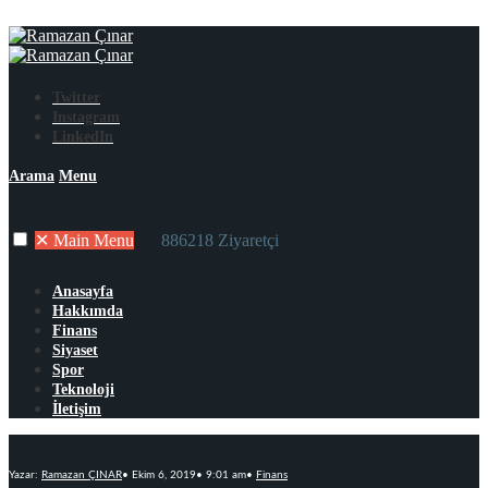
Twitter
Instagram
LinkedIn
Arama
Menu
✕
Main Menu
886218 Ziyaretçi
Anasayfa
Hakkımda
Finans
Siyaset
Spor
Teknoloji
İletişim
Yazar:
Ramazan ÇINAR
•
Ekim 6, 2019
•
9:01 am
•
Finans