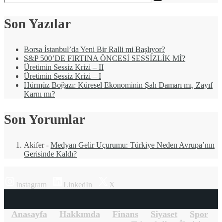
Son Yazılar
Borsa İstanbul’da Yeni Bir Ralli mi Başlıyor?
S&P 500’DE FIRTINA ÖNCESİ SESSİZLİK Mİ?
Üretimin Sessiz Krizi – II
Üretimin Sessiz Krizi – I
Hürmüz Boğazı: Küresel Ekonominin Şah Damarı mı, Zayıf
Karnı mı?
Son Yorumlar
Akifer
-
Medyan Gelir Uçurumu: Türkiye Neden Avrupa’nın
Gerisinde Kaldı?
Instagram
LinkedIn
X
Anasayfa
Hakkımda
Finans
Siyaset
Spor