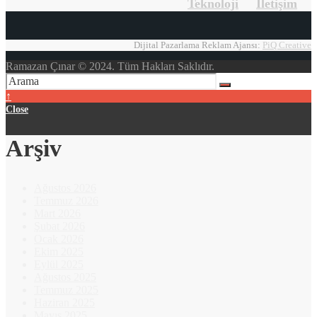
Teknoloji
İletişim
Dijital Pazarlama Reklam Ajansı:
PiQ Creative
Ramazan Çınar © 2024. Tüm Hakları Saklıdır.
↑
Close
Arşiv
Ağustos 2026
Temmuz 2026
Mart 2026
Şubat 2026
Ocak 2026
Ekim 2025
Eylül 2025
Ağustos 2025
Temmuz 2025
Haziran 2025
Mayıs 2025