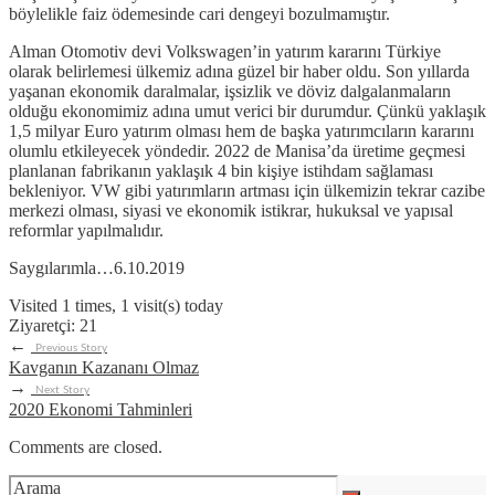
böylelikle faiz ödemesinde cari dengeyi bozulmamıştır.
Alman Otomotiv devi Volkswagen’in yatırım kararını Türkiye
olarak belirlemesi ülkemiz adına güzel bir haber oldu. Son yıllarda
yaşanan ekonomik daralmalar, işsizlik ve döviz dalgalanmaların
olduğu ekonomimiz adına umut verici bir durumdur. Çünkü yaklaşık
1,5 milyar Euro yatırım olması hem de başka yatırımcıların kararını
olumlu etkileyecek yöndedir. 2022 de Manisa’da üretime geçmesi
planlanan fabrikanın yaklaşık 4 bin kişiye istihdam sağlaması
bekleniyor. VW gibi yatırımların artması için ülkemizin tekrar cazibe
merkezi olması, siyasi ve ekonomik istikrar, hukuksal ve yapısal
reformlar yapılmalıdır.
Saygılarımla…6.10.2019
Visited 1 times, 1 visit(s) today
Ziyaretçi:
21
←
Previous Story
Kavganın Kazananı Olmaz
→
Next Story
2020 Ekonomi Tahminleri
Comments are closed.