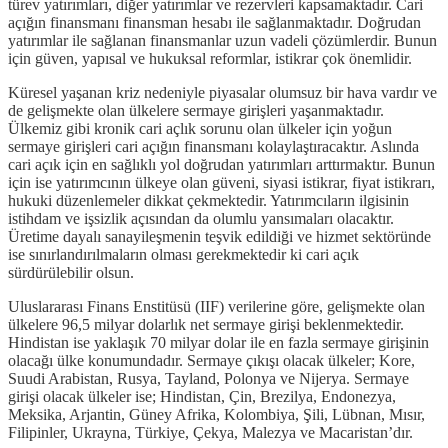
türev yatırımları, diğer yatırımlar ve rezervleri kapsamaktadır. Cari
açığın finansmanı finansman hesabı ile sağlanmaktadır. Doğrudan
yatırımlar ile sağlanan finansmanlar uzun vadeli çözümlerdir. Bunun
için güven, yapısal ve hukuksal reformlar, istikrar çok önemlidir.
Küresel yaşanan kriz nedeniyle piyasalar olumsuz bir hava vardır ve
de gelişmekte olan ülkelere sermaye girişleri yaşanmaktadır.
Ülkemiz gibi kronik cari açlık sorunu olan ülkeler için yoğun
sermaye girişleri cari açığın finansmanı kolaylaştıracaktır. Aslında
cari açık için en sağlıklı yol doğrudan yatırımları arttırmaktır. Bunun
için ise yatırımcının ülkeye olan güveni, siyasi istikrar, fiyat istikrarı,
hukuki düzenlemeler dikkat çekmektedir. Yatırımcıların ilgisinin
istihdam ve işsizlik açısından da olumlu yansımaları olacaktır.
Üretime dayalı sanayileşmenin teşvik edildiği ve hizmet sektöründe
ise sınırlandırılmaların olması gerekmektedir ki cari açık
sürdürülebilir olsun.
Uluslararası Finans Enstitüsü (IIF) verilerine göre, gelişmekte olan
ülkelere 96,5 milyar dolarlık net sermaye girişi beklenmektedir.
Hindistan ise yaklaşık 70 milyar dolar ile en fazla sermaye girişinin
olacağı ülke konumundadır. Sermaye çıkışı olacak ülkeler; Kore,
Suudi Arabistan, Rusya, Tayland, Polonya ve Nijerya. Sermaye
girişi olacak ülkeler ise; Hindistan, Çin, Brezilya, Endonezya,
Meksika, Arjantin, Güney Afrika, Kolombiya, Şili, Lübnan, Mısır,
Filipinler, Ukrayna, Türkiye, Çekya, Malezya ve Macaristan’dır.