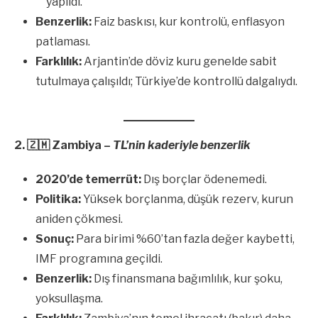
yapıldı.
Benzerlik:
Faiz baskısı, kur kontrolü, enflasyon
patlaması.
Farklılık:
Arjantin’de döviz kuru genelde sabit
tutulmaya çalışıldı; Türkiye’de kontrollü dalgalıydı.
2.
🇿🇲
Zambiya –
TL’nin kaderiyle benzerlik
2020’de temerrüt:
Dış borçlar ödenemedi.
Politika:
Yüksek borçlanma, düşük rezerv, kurun
aniden çökmesi.
Sonuç:
Para birimi %60’tan fazla değer kaybetti,
IMF programına geçildi.
Benzerlik:
Dış finansmana bağımlılık, kur şoku,
yoksullaşma.