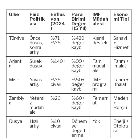
Ülke
Faiz
Enflas
Para
IMF
Ekono
Politik
yon
Birimi
Müdah
mi Tipi
ası
(2024
Değer
alesi
)
i (5 Yıl)
Türkiye
Önce
%71 →
%420
Kısmi
Sanayi
düşüş,
%35
değer
destek
+
sonra
kaybı
Hizmet
artış
Arjanti
Sürekli
%140+
%99+
Tam
Tarım +
n
düşük
değer
müdah
İmalat
kaybı
ale
Mısır
Yavaş
%35
%50+
IMF
Tarım +
artış
civarı
değer
progra
İthalat
kaybı
mı
Zambiy
Yetersi
%20+
%60+
Temerr
Maden
a
z
değer
üt
+
müdah
kaybı
Borçlu
ale
Rusya
Hızlı
%10
Dönem
Yok
Enerji +
artış
civarı
sel
Otokra
değerl
si
enme