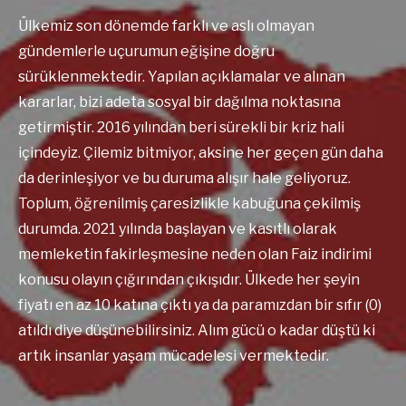
Ülkemiz son dönemde farklı ve aslı olmayan
gündemlerle uçurumun eğişine doğru
sürüklenmektedir. Yapılan açıklamalar ve alınan
kararlar, bizi adeta sosyal bir dağılma noktasına
getirmiştir. 2016 yılından beri sürekli bir kriz hali
içindeyiz. Çilemiz bitmiyor, aksine her geçen gün daha
da derinleşiyor ve bu duruma alışır hale geliyoruz.
Toplum, öğrenilmiş çaresizlikle kabuğuna çekilmiş
durumda. 2021 yılında başlayan ve kasıtlı olarak
memleketin fakirleşmesine neden olan Faiz indirimi
konusu olayın çığırından çıkışıdır. Ülkede her şeyin
fiyatı en az 10 katına çıktı ya da paramızdan bir sıfır (0)
atıldı diye düşünebilirsiniz. Alım gücü o kadar düştü ki
artık insanlar yaşam mücadelesi vermektedir.