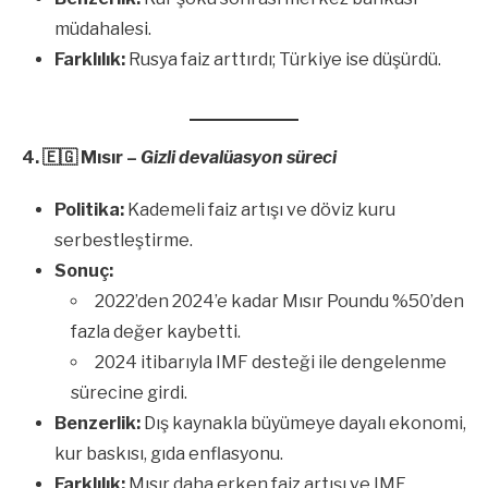
müdahalesi.
Farklılık:
Rusya faiz arttırdı; Türkiye ise düşürdü.
4.
🇪🇬
Mısır –
Gizli devalüasyon süreci
Politika:
Kademeli faiz artışı ve döviz kuru
serbestleştirme.
Sonuç:
2022’den 2024’e kadar Mısır Poundu %50’den
fazla değer kaybetti.
2024 itibarıyla IMF desteği ile dengelenme
sürecine girdi.
Benzerlik:
Dış kaynakla büyümeye dayalı ekonomi,
kur baskısı, gıda enflasyonu.
Farklılık:
Mısır daha erken faiz artışı ve IMF