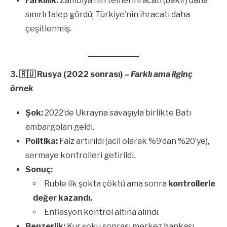
Farklılık:
Zambiya’nın temel ihracatı (bakır) daha
sınırlı talep gördü; Türkiye’nin ihracatı daha
çeşitlenmiş.
3.
🇷🇺
Rusya (2022 sonrası) –
Farklı ama ilginç
örnek
Şok:
2022’de Ukrayna savaşıyla birlikte Batı
ambargoları geldi.
Politika:
Faiz artırıldı (acil olarak %9’dan %20’ye),
sermaye kontrolleri getirildi.
Sonuç:
Ruble ilk şokta çöktü ama sonra
kontrollerle
değer kazandı.
Enflasyon kontrol altına alındı.
Benzerlik:
Kur şoku sonrası merkez bankası