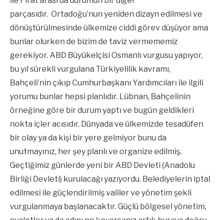
ile Fırat arası da durumun bir diğer
parçasıdır. Ortadoğu’nun yeniden dizayn edilmesi ve
dönüştürülmesinde ülkemize ciddi görev düşüyor ama
bunlar olurken de bizim de taviz vermememiz
gerekiyor. ABD Büyükelçisi Osmanlı vurgusu yapıyor,
bu yıl sürekli vurgulana Türkiyelilik kavramı,
Bahçeli’nin çıkıp Cumhurbaşkanı Yardımcıları ile ilgili
yorumu bunlar hepsi planlıdır. Lübnan, Bahçelinin
örneğine göre bir durum yaptı ve bugün geldikleri
nokta içler acısıdır. Dünyada ve ülkemizde tesadüfen
bir olay ya da kişi bir yere gelmiyor bunu da
unutmayınız, her şey planlı ve organize edilmiş.
Geçtiğimiz günlerde yeni bir ABD Devleti (Anadolu
Birliği Devleti) kurulacağı yazıyordu. Belediyelerin iptal
edilmesi ile güçlendirilmiş valiler ve yönetim şekli
vurgulanmaya başlanacaktır. Güçlü bölgesel yönetim,