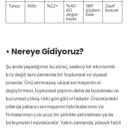
Tunus
Nötr
%12+
%40-
IMF
Zayıf
60
gözlem
ihracat
değer
inde
kaybı
• Nereye Gidiyoruz?
Şu anda yaşadığımız bu süreç, sadece bir ekonomik
kriz değil; aynı zamanda bir toplumsal ve siyasal
sınavdır. Önü alınmazsa, ulusal sermayenin el
değiştirmesi, toplumsal yapının daha da bozulması ve
kurumsal çöküş riski gün gibi ortadadır. Önümüzdeki
yıllarda yabancı sermayenin fabrikalarımızı ve
firmalarımızı çok ucuz bir şekilde satınalması ya da
birleşmeleri mümkündür. Yakın zamanda, yüksek faizli