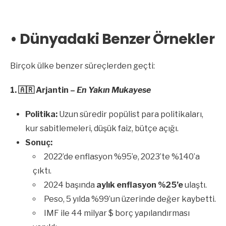
• Dünyadaki Benzer Örnekler
Birçok ülke benzer süreçlerden geçti:
1.
🇦🇷
Arjantin –
En Yakın Mukayese
Politika:
Uzun süredir popülist para politikaları,
kur sabitlemeleri, düşük faiz, bütçe açığı.
Sonuç:
2022’de enflasyon %95’e, 2023’te %140’a
çıktı.
2024 başında
aylık enflasyon %25’e
ulaştı.
Peso, 5 yılda %99’un üzerinde değer kaybetti.
IMF ile 44 milyar $ borç yapılandırması