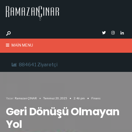
MAIN MENU
884641 Ziyaretçi
Yazar:
Ramazan ÇINAR
•
Temmuz 20, 2025
•
2:46 pm
•
Finans
Geri Dönüşü Olmayan
Yol