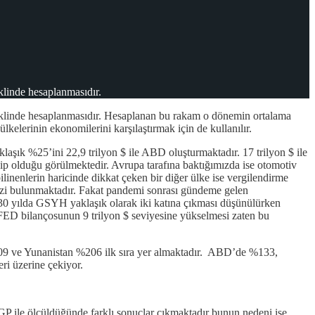
klinde hesaplanmasıdır.
şeklinde hesaplanmasıdır. Hesaplanan bu rakam o dönemin ortalama
lkelerinin ekonomilerini karşılaştırmak için de kullanılır.
şık %25’ini 22,9 trilyon $ ile ABD oluşturmaktadır. 17 trilyon $ ile
ip olduğu görülmektedir. Avrupa tarafına baktığımızda ise otomotiv
nenlerin haricinde dikkat çeken bir diğer ülke ise vergilendirme
ezi bulunmaktadır. Fakat pandemi sonrası gündeme gelen
0 yılda GSYH yaklaşık olarak iki katına çıkması düşünülürken
 FED bilançosunun 9 trilyon $ seviyesine yükselmesi zaten bu
09 ve Yunanistan %206 ilk sıra yer almaktadır. ABD’de %133,
ri üzerine çekiyor.
GP ile ölçüldüğünde farklı sonuçlar çıkmaktadır bunun nedeni ise