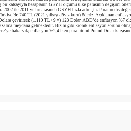
bir katsayıyla hesaplanır. GSYH ölçümü ülke parasının değişimi önemli
r. 2002 ile 2011 yılları arasında GSYH hızla artmıştır. Paranın dış değe
n Türkiye’de 740 TL (2021 yılbaşı döviz kuru) öderiz. Açıklanan enfla
Dolara çevirirsek (1.110 TL / 9 =) 123 Dolar. ABD’de enflasyon %7 oldu
 azalma meydana gelmektedir. Bizim gibi kronik enflasyon sorunu olmay
tere’ye bakarsak; enflasyon %5,4 iken para birimi Pound Dolar karşısın