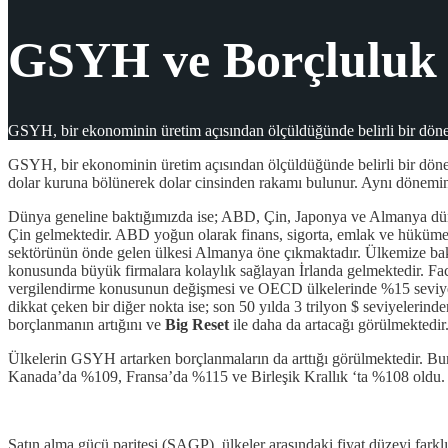
GSYH ve Borçluluk
GSYH, bir ekonominin üretim açısından ölçüldüğünde belirli bir dönem
GSYH, bir ekonominin üretim açısından ölçüldüğünde belirli bir döne
dolar kuruna bölünerek dolar cinsinden rakamı bulunur. Aynı dönemin yı
Dünya geneline baktığımızda ise; ABD, Çin, Japonya ve Almanya dünya
Çin gelmektedir. ABD yoğun olarak finans, sigorta, emlak ve hükümet
sektörünün önde gelen ülkesi Almanya öne çıkmaktadır. Ülkemize baktı
konusunda büyük firmalara kolaylık sağlayan İrlanda gelmektedir. Fa
vergilendirme konusunun değişmesi ve OECD ülkelerinde %15 seviyes
dikkat çeken bir diğer nokta ise; son 50 yılda 3 trilyon $ seviyeler
borçlanmanın artığını ve
Big Reset
ile daha da artacağı görülmektedir
Ülkelerin GSYH artarken borçlanmaların da arttığı görülmektedir. 
Kanada’da %109, Fransa’da %115 ve Birleşik Krallık ‘ta %108 oldu. Tür
Satın alma gücü paritesi (SAGP), ülkeler arasındaki fiyat düzeyi far