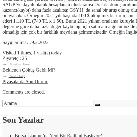
SAGP’ye dayalı olarak hesaplanan uluslararası Dolarla dönüştürülmüş 
kazancı/kaybı) daha fazla azalırsa; GSYH’ da sanal bir artış olmuş olu
ortaya çıkar. Örneğin 2021 yılı başında 100 $ aldığımız bir ürün içi
ederi 1.110 TL (740 TL x 1,50). Bunu 2021 yılının ortalama kuruyla 
değerine göre daha fazla değer kaybettiği için satın alma gücümüz de
olmadığı için çok bir farklılık meydana gelmemektedir. Örneğin İngil
Saygılarımla…9.2.2022
Visited 1 times, 1 visit(s) today
Ziyaretçi:
25
←
Previous Story
Beklenen Çöküş Geldi Mi?
→
Next Story
Piyasalarda Son Durum
Comments are closed.
Son Yazılar
Borsa İstanbul’da Yeni Bir Ralli mi Başlıyor?