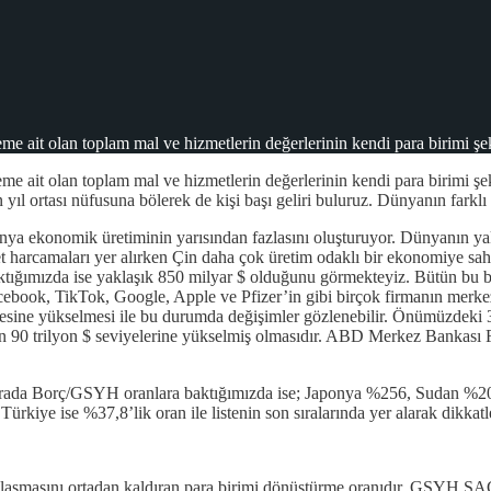
e ait olan toplam mal ve hizmetlerin değerlerinin kendi para birimi şe
me ait olan toplam mal ve hizmetlerin değerlerinin kendi para birimi 
l ortası nüfusuna bölerek de kişi başı geliri buluruz. Dünyanın farklı ü
 ekonomik üretiminin yarısından fazlasını oluşturuyor. Dünyanın yakla
 harcamaları yer alırken Çin daha çok üretim odaklı bir ekonomiye sah
ğımızda ise yaklaşık 850 milyar $ olduğunu görmekteyiz. Bütün bu bili
cebook, TikTok, Google, Apple ve Pfizer’in gibi birçok firmanın merk
ine yükselmesi ile bu durumda değişimler gözlenebilir. Önümüzdeki 3
inden 90 trilyon $ seviyelerine yükselmiş olmasıdır. ABD Merkez Bankası
.
Burada Borç/GSYH oranlara baktığımızda ise; Japonya %256, Sudan %2
kiye ise %37,8’lik oran ile listenin son sıralarında yer alarak dikkatle
klılaşmasını ortadan kaldıran para birimi dönüştürme oranıdır. GSYH SA