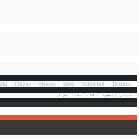
mda
Finans
Siyaset
Spor
Teknoloji
İletişim
Dijital Pazarlama Reklam Ajansı:
PiQ Creative