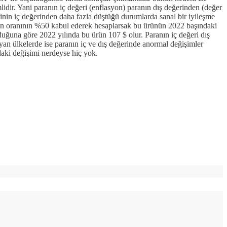
dir. Yani paranın iç değeri (enflasyon) paranın dış değerinden (değer
rinin iç değerinden daha fazla düştüğü durumlarda sanal bir iyileşme
syon oranının %50 kabul ederek hesaplarsak bu ürünün 2022 başındaki
ğuna göre 2022 yılında bu ürün 107 $ olur. Paranın iç değeri dış
an ülkelerde ise paranın iç ve dış değerinde anormal değişimler
daki değişimi nerdeyse hiç yok.