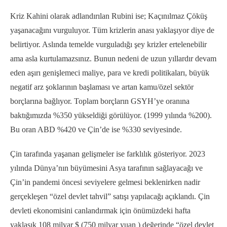
Kriz Kahini olarak adlandırılan Rubini ise; Kaçınılmaz Çöküş
yaşanacağını vurguluyor. Tüm krizlerin anası yaklaşıyor diye de
belirtiyor. Aslında temelde vurguladığı şey krizler ertelenebilir
ama asla kurtulamazsınız. Bunun nedeni de uzun yıllardır devam
eden aşırı genişlemeci maliye, para ve kredi politikaları, büyük
negatif arz şoklarının başlaması ve artan kamu/özel sektör
borçlarına bağlıyor. Toplam borçların GSYH’ye oranına
baktığımızda %350 yükseldiği görülüyor. (1999 yılında %200).
Bu oran ABD %420 ve Çin’de ise %330 seviyesinde.
Çin tarafında yaşanan gelişmeler ise farklılık gösteriyor. 2023
yılında Dünya’nın büyümesini Asya tarafının sağlayacağı ve
Çin’in pandemi öncesi seviyelere gelmesi beklenirken nadir
gerçekleşen “özel devlet tahvil” satışı yapılacağı açıklandı. Çin
devleti ekonomisini canlandırmak için önümüzdeki hafta
yaklaşık 108 milyar $ (750 milyar yuan ) değerinde “özel devlet