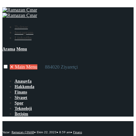
Twitter
Instagram
LinkedIn
Arama
Menu
✕
Main Menu
884020 Ziyaretçi
Anasayfa
Hakkımda
Finans
Siyaset
Spor
Teknoloji
İletişim
Yazar:
Ramazan ÇINAR
•
Ekim 22, 2023
•
8:59 am
•
Finans