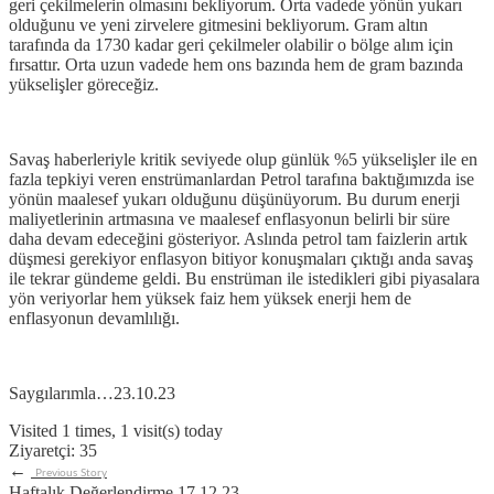
geri çekilmelerin olmasını bekliyorum. Orta vadede yönün yukarı
olduğunu ve yeni zirvelere gitmesini bekliyorum. Gram altın
tarafında da 1730 kadar geri çekilmeler olabilir o bölge alım için
fırsattır. Orta uzun vadede hem ons bazında hem de gram bazında
yükselişler göreceğiz.
Savaş haberleriyle kritik seviyede olup günlük %5 yükselişler ile en
fazla tepkiyi veren enstrümanlardan Petrol tarafına baktığımızda ise
yönün maalesef yukarı olduğunu düşünüyorum. Bu durum enerji
maliyetlerinin artmasına ve maalesef enflasyonun belirli bir süre
daha devam edeceğini gösteriyor. Aslında petrol tam faizlerin artık
düşmesi gerekiyor enflasyon bitiyor konuşmaları çıktığı anda savaş
ile tekrar gündeme geldi. Bu enstrüman ile istedikleri gibi piyasalara
yön veriyorlar hem yüksek faiz hem yüksek enerji hem de
enflasyonun devamlılığı.
Saygılarımla…23.10.23
Visited 1 times, 1 visit(s) today
Ziyaretçi:
35
←
Previous Story
Haftalık Değerlendirme 17.12.23