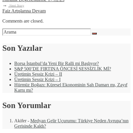
→
Next Story
Faiz Artışlarına Devam
Comments are closed.
Son Yazılar
Borsa İstanbul’da Yeni Bir Ralli mi Başlıyor?
S&P 500’DE FIRTINA ÖNCESİ SESSİZLİK Mİ?
Üretimin Sessiz Krizi – II
Üretimin Sessiz Krizi – I
Hürmüz Boğazı: Küresel Ekonominin Şah Damarı mı, Zayıf
Karnı mı?
Son Yorumlar
Akifer
-
Medyan Gelir Uçurumu: Türkiye Neden Avrupa’nın
Gerisinde Kaldı?