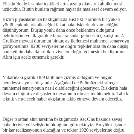
Filistin’de de insanlar tepkileri artık azalıp olayları kabullenmesi
üzücüdür. Bütün bunlara rağmen hayat da maalesef devam ediyor.
Bizim piyasalarımıza baktığımızda Bist100 tarafında bir yukarı
yönlü tepkinin olabileceğini fakat hala risklerin devam ettiğini
düşünüyorum. Düşüş yönlü daha önce beklentim olduğunu
belirtmiştim ve ilk grafikte buralara kadar gelmesini çizmiştim. 2.
Grafikte mevcut durumun birkaç ay ilerlemesi muhtemel senaryoyu
görüyorsunuz. 8200 seviyelerine doğru tepkiler olsa da daha düşüş
hareketinin daha da kritik seviyelere doğru gelmesini bekliyorum.
Alım için acele etmemek gerekir.
Yukarıdaki grafik 18.9 tarihinde çizmiş olduğum ve bugün
neredeyse aynısı oluşandır. Aşağıdaki de önümüzdeki süreçte
muhtemel senaryonun nasıl olabileceğini gösteriyor. Risklerin hala
devam ettiğini ve düşüşlerin devamının olması muhtemeldir. Tabi ki
teknik ve gelecek haber akışlarını takip etmeye devam edeceğiz.
Diğer taraftan altın tarafına baktığımızda ise; Ons bazında savaş
haberleriyle yükselişlerin olduğunu görmekteyiz. Bu yükselişinde
bir kar realizasyonun olacağını ve tekrar 1920 seviyelerine doğru