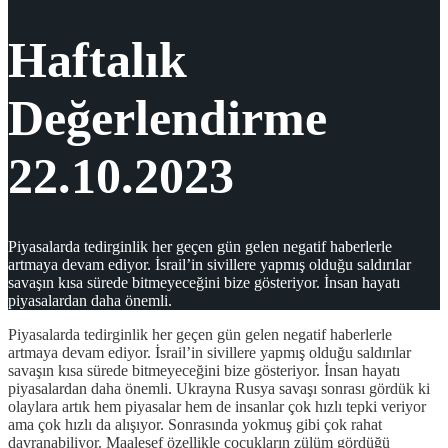
Haftalık
Değerlendirme
22.10.2023
Piyasalarda tedirginlik her geçen gün gelen negatif haberlerle
artmaya devam ediyor. İsrail’in sivillere yapmış olduğu saldırılar
savaşın kısa sürede bitmeyeceğini bize gösteriyor. İnsan hayatı
piyasalardan daha önemli.
Piyasalarda tedirginlik her geçen gün gelen negatif haberlerle
artmaya devam ediyor. İsrail’in sivillere yapmış olduğu saldırılar
savaşın kısa sürede bitmeyeceğini bize gösteriyor. İnsan hayatı
piyasalardan daha önemli. Ukrayna Rusya savaşı sonrası gördük ki
olaylara artık hem piyasalar hem de insanlar çok hızlı tepki veriyor
ama çok hızlı da alışıyor. Sonrasında yokmuş gibi çok rahat
davranabiliyor. Maalesef özellikle çocukların zülüm gördüğü