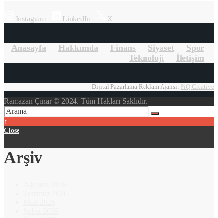
Instagram
LinkedIn
X
Anasayfa
Hakkımda
Finans
Siyaset
Spor
Teknoloji
İletişim
Dijital Pazarlama Reklam Ajansı:
PiQ Creative
Ramazan Çınar © 2024. Tüm Hakları Saklıdır.
↑
Close
Arşiv
Ağustos 2026
Temmuz 2026
Mart 2026
Şubat 2026