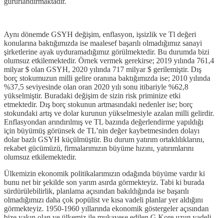
gururlandırmaktadır.
Aynı dönemde GSYH değişim, enflasyon, işsizlik ve Tl değeri
konularına baktığımızda ise maalesef başarılı olmadığımız sanayi
şirketlerine ayak uyduramadığımız görülmektedir. Bu durumda bizi
olumsuz etkilemektedir. Örnek vermek gerekirse; 2019 yılında 761,4
milyar $ olan GSYH, 2020 yılında 717 milyar $ gerilemiştir. Dış
borç stokumuzun milli gelire oranına baktığımızda ise; 2010 yılında
%37,5 seviyesinde olan oran 2020 yılı sonu itibariyle %62,8
yükselmiştir. Buradaki değişim de sizin risk priminize etki
etmektedir. Dış borç stokunun artmasındaki nedenler ise; borç
stokundaki artış ve dolar kurunun yükselmesiyle azalan milli gelirdir.
Enflasyondan arındırılmış ve TL bazında değerlendirme yapıldığı
için büyümüş görünsek de TL’nin değer kaybetmesinden dolayı
dolar bazlı GSYH küçülmüştür. Bu durum yatırım ortaklılıklarını,
rekabet gücümüzü, firmalarımızın büyüme hızını, yatırımlarını
olumsuz etkilemektedir.
Ülkemizin ekonomik politikalarımızın odağında büyüme vardır ki
bunu net bir şekilde son yarım asırda görmekteyiz. Tabi ki burada
sürdürülebilirlik, planlama açısından bakıldığında ise başarılı
olmadığımızı daha çok popülist ve kısa vadeli planlar yer aldığını
görmekteyiz. 1950-1960 yıllarında ekonomik göstergeler açısından
bize yakın olan ve ülkemiz ile mukayese edilen G.Kore uzun vadeli