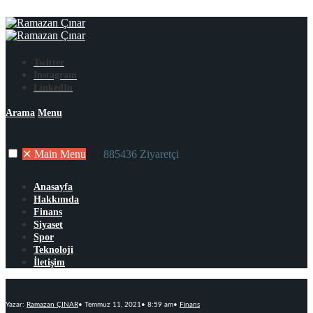
Twitter
Instagram
LinkedIn
Arama
Menu
✕
Main Menu
885436 Ziyaretçi
Anasayfa
Hakkımda
Finans
Siyaset
Spor
Teknoloji
İletişim
Yazar:
Ramazan ÇINAR
•
Temmuz 11, 2021
•
8:59 am
•
Finans