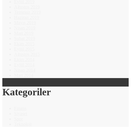
Eylül 2019
Ağustos 2019
Temmuz 2019
Haziran 2019
Mayıs 2019
Nisan 2019
Mart 2019
Şubat 2019
Ekim 2015
Eylül 2015
Ağustos 2015
Ekim 2014
Eylül 2014
Nisan 2014
Mart 2014
Kategoriler
Finans
Siyaset
Spor
Teknoloji