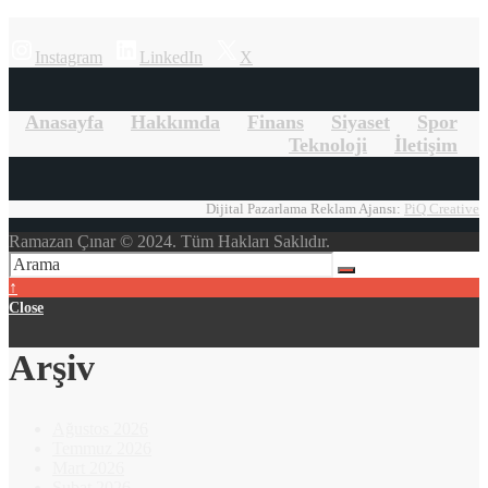
Instagram
LinkedIn
X
Anasayfa
Hakkımda
Finans
Siyaset
Spor
Teknoloji
İletişim
Dijital Pazarlama Reklam Ajansı:
PiQ Creative
Ramazan Çınar © 2024. Tüm Hakları Saklıdır.
↑
Close
Arşiv
Ağustos 2026
Temmuz 2026
Mart 2026
Şubat 2026