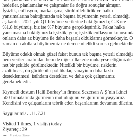
hedefler, planlamalar ve çalışmalar ile doğru sonuçlar almıştır.
İşsizlik, enflasyon, markalaşma, sürdürülebilirlik ve halka
yansımalarına baktığımızda tek başına büyümenin yeterli olmadığı
aşikardır. 2021 yılı Q1 büyüme verilerine baktığımızda; G.Kore
%1,8 büyümüş, biz ise %7 büyüme gerçekleştirdik. Fakat halka
yansımasına baktığımızda işsizlik, genç işsizlik enflasyon konusunda
onların daha az büyüme ile daha başarılı olduklarını görmekteyiz. O
zaman da akıllara büyümemiz ne derece nitelikli sorusu gelmektedir.
Büyüme odaklı olmak güzel fakat bunun tek başına yeterli olmadığı
hem veriler tarafından hem de diğer ülkelerle mukayese ettiğimizde
net bir şekilde görülmektedir. Nitelikli bir büyüme, risklerin
azaltılması, ön görülebilir politikalar, sanayinin daha fazla
desteklenmesi, istihdam destekleri ve daha çok çalışmamız
gerekmektedir.
Kıymetli dostum Halil Burkay’ın firması Sezersan A.Ş’nin ikinci
500 firmalarında görmenin mutluluğunu ve gururunu yaşıyoruz.
Kendisini ve çalışanlarını tebrik eder, başarılarının devamını dilerim.
Saygılarımla…11.7.21
Visited 1 times, 1 visit(s) today
Ziyaretçi:
39
←
Previous Story