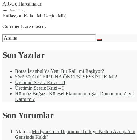
AR-Ge Harcamaları
→
Next Story
Enflasyon Kalıcı Mı Geçici Mi?
Comments are closed.
Son Yazılar
Borsa İstanbul’da Yeni Bir Ralli mi Başlıyor?
S&P 500’DE FIRTINA ÖNCESİ SESSİZLİK Mİ?
Üretimin Sessiz Krizi – II
Üretimin Sessiz Krizi – I
Hürmüz Boğazı: Küresel Ekonominin Şah Damarı mı, Zayıf
Karnı mı?
Son Yorumlar
Akifer
-
Medyan Gelir Uçurumu: Türkiye Neden Avrupa’nın
Gerisinde Kaldı?