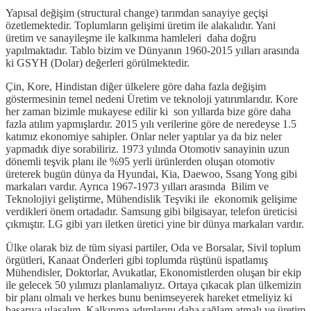
Yapısal değişim (structural change) tarımdan sanayiye geçişi
özetlemektedir. Toplumların gelişimi üretim ile alakalıdır. Yani
üretim ve sanayileşme ile kalkınma hamleleri daha doğru
yapılmaktadır. Tablo bizim ve Dünyanın 1960-2015 yılları arasında
ki GSYH (Dolar) değerleri görülmektedir.
Çin, Kore, Hindistan diğer ülkelere göre daha fazla değişim
göstermesinin temel nedeni Üretim ve teknoloji yatırımlarıdır. Kore
her zaman bizimle mukayese edilir ki son yıllarda bize göre daha
fazla atılım yapmışlardır. 2015 yılı verilerine göre de neredeyse 1.5
katımız ekonomiye sahipler. Onlar neler yaptılar ya da biz neler
yapmadık diye sorabiliriz. 1973 yılında Otomotiv sanayinin uzun
dönemli teşvik planı ile %95 yerli ürünlerden oluşan otomotiv
üreterek bugün dünya da Hyundai, Kia, Daewoo, Ssang Yong gibi
markaları vardır. Ayrıca 1967-1973 yılları arasında Bilim ve
Teknolojiyi geliştirme, Mühendislik Teşviki ile ekonomik gelişime
verdikleri önem ortadadır. Samsung gibi bilgisayar, telefon üreticisi
çıkmıştır. LG gibi yarı iletken üretici yine bir dünya markaları vardır.
Ülke olarak biz de tüm siyasi partiler, Oda ve Borsalar, Sivil toplum
örgütleri, Kanaat Önderleri gibi toplumda rüştünü ispatlamış
Mühendisler, Doktorlar, Avukatlar, Ekonomistlerden oluşan bir ekip
ile gelecek 50 yılımızı planlamalıyız. Ortaya çıkacak plan ülkemizin
bir planı olmalı ve herkes bunu benimseyerek hareket etmeliyiz ki
başarıya ulaşalım. Kalkınma adımlarını daha sağlam atmalı ve üretim