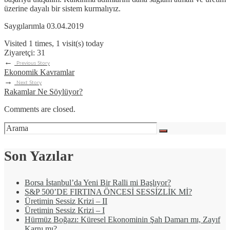
üzerine dayalı bir sistem kurmalıyız.
Saygılarımla 03.04.2019
Visited 1 times, 1 visit(s) today
Ziyaretçi:
31
←
Previous Story
Ekonomik Kavramlar
→
Next Story
Rakamlar Ne Söylüyor?
Comments are closed.
Son Yazılar
Borsa İstanbul’da Yeni Bir Ralli mi Başlıyor?
S&P 500’DE FIRTINA ÖNCESİ SESSİZLİK Mİ?
Üretimin Sessiz Krizi – II
Üretimin Sessiz Krizi – I
Hürmüz Boğazı: Küresel Ekonominin Şah Damarı mı, Zayıf
Karnı mı?