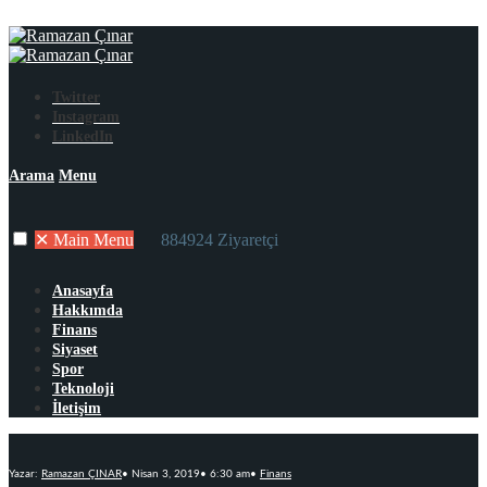
Twitter
Instagram
LinkedIn
Arama
Menu
✕
Main Menu
884924 Ziyaretçi
Anasayfa
Hakkımda
Finans
Siyaset
Spor
Teknoloji
İletişim
Yazar:
Ramazan ÇINAR
•
Nisan 3, 2019
•
6:30 am
•
Finans