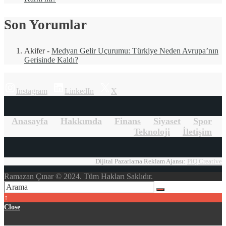
Son Yorumlar
Akifer
-
Medyan Gelir Uçurumu: Türkiye Neden Avrupa’nın
Gerisinde Kaldı?
Instagram
LinkedIn
X
Anasayfa
Hakkımda
Finans
Siyaset
Spor
Teknoloji
İletişim
Dijital Pazarlama Reklam Ajansı:
PiQ Creative
Ramazan Çınar © 2024. Tüm Hakları Saklıdır.
↑
Close