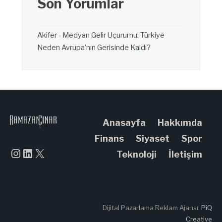
Son Yorumlar
Akifer
-
Medyan Gelir Uçurumu: Türkiye
Neden Avrupa’nın Gerisinde Kaldı?
Anasayfa
Hakkımda
Finans
Siyaset
Spor
Instagram
LinkedIn
X
Teknoloji
İletişim
Dijital Pazarlama Reklam Ajansı:
PiQ
Creative