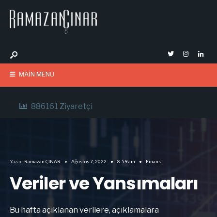
MAIN MENU
886161 Ziyaretçi
Yazar:
Ramazan ÇINAR
•
Ağustos 7, 2022
•
8:59 am
•
Finans
Veriler ve Yansımaları
Bu hafta açıklanan verilere, açıklamalara